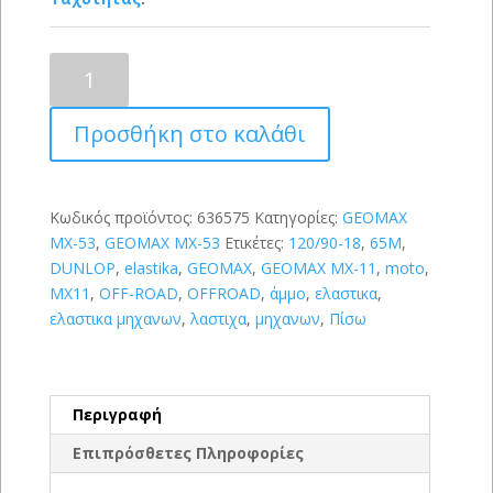
DUNLOP
GEOMAX
MX-
Προσθήκη στο καλάθι
53
120/90-
18
(65M)
Κωδικός προϊόντος:
636575
Κατηγορίες:
GEOMAX
ποσότητα
MX-53
,
GEOMAX MX-53
Ετικέτες:
120/90-18
,
65M
,
DUNLOP
,
elastika
,
GEOMAX
,
GEOMAX MX-11
,
moto
,
MX11
,
OFF-ROAD
,
OFFROAD
,
άμμο
,
ελαστικα
,
ελαστικα μηχανων
,
λαστιχα
,
μηχανων
,
Πίσω
Περιγραφή
Επιπρόσθετες Πληροφορίες