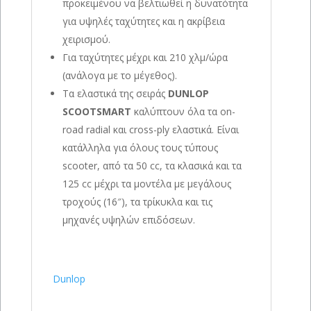
προκειμένου να βελτιωθεί η δυνατότητα
για υψηλές ταχύτητες και η ακρίβεια
χειρισμού.
Για ταχύτητες μέχρι και 210 χλμ/ώρα
(ανάλογα με το μέγεθος).
Τα ελαστικά της σειράς
DUNLOP
SCOOTSMART
καλύπτουν όλα τα on-
road radial και cross-ply ελαστικά. Είναι
κατάλληλα για όλους τους τύπους
scooter, από τα 50 cc, τα κλασικά και τα
125 cc μέχρι τα μοντέλα με μεγάλους
τροχούς (16″), τα τρίκυκλα και τις
μηχανές υψηλών επιδόσεων.
Dunlop