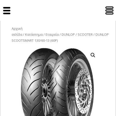
Tyres Moto
Αρχική
σελίδα
/
Κατάστημα
/
Εταιρεία
/
DUNLOP
/
SCOOTER
/ DUNLOP
SCOOTSMART 130/60-13 (60P)