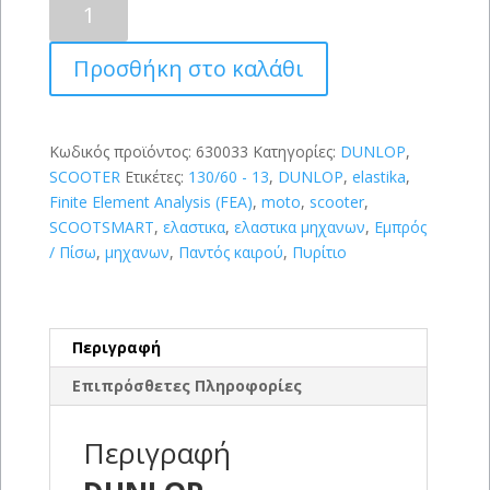
SCOOTSMART
130/60-
Προσθήκη στο καλάθι
13
(60P)
ποσότητα
Κωδικός προϊόντος:
630033
Κατηγορίες:
DUNLOP
,
SCOOTER
Ετικέτες:
130/60 - 13
,
DUNLOP
,
elastika
,
Finite Element Analysis (FEA)
,
moto
,
scooter
,
SCOOTSMART
,
ελαστικα
,
ελαστικα μηχανων
,
Εμπρός
/ Πίσω
,
μηχανων
,
Παντός καιρού
,
Πυρίτιο
Περιγραφή
Επιπρόσθετες Πληροφορίες
Περιγραφή