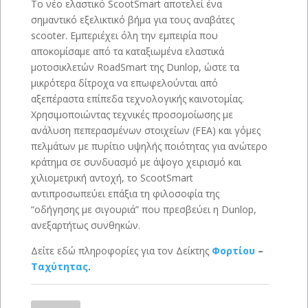
Το νέο ελαστικό ScootSmart αποτελεί ένα
σημαντικό εξελικτικό βήμα για τους αναβάτες
scooter. Εμπεριέχει όλη την εμπειρία που
αποκομίσαμε από τα καταξιωμένα ελαστικά
μοτοσικλετών RoadSmart της Dunlop, ώστε τα
μικρότερα δίτροχα να επωφελούνται από
αξεπέραστα επίπεδα τεχνολογικής καινοτομίας.
Χρησιμοποιώντας τεχνικές προσομοίωσης με
ανάλυση πεπερασμένων στοιχείων (FEA) και γόμες
πελμάτων με πυρίτιο υψηλής ποιότητας για ανώτερο
κράτημα σε συνδυασμό με άψογο χειρισμό και
χιλιομετρική αντοχή, το ScootSmart
αντιπροσωπεύει επάξια τη φιλοσοφία της
“οδήγησης με σιγουριά” που πρεσβεύει η Dunlop,
ανεξαρτήτως συνθηκών.
Δείτε εδώ πληροφορίες για τον Δείκτης
Φορτίου
–
Ταχύτητας
.
DUNLOP