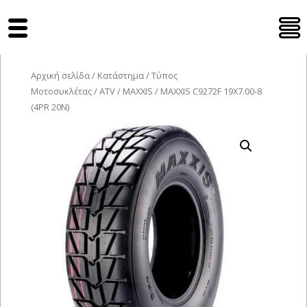
Tyres Moto
Αρχική σελίδα
/
Κατάστημα
/
Τύπος
Μοτοσυκλέτας
/
ATV
/
MAXXIS
/ MAXXIS C9272F 19X7.00-8
(4PR 20N)