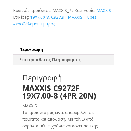
20N)
ποσότητα
Κωδικός προϊόντος:
MAXXIS_77
Κατηγορία:
MAXXIS
Ετικέτες:
19X7.00-8
,
C9272F
,
MAXXIS
,
Tubes
,
Αεροθάλαμοι
,
Εμπρός
Περιγραφή
Επιπρόσθετες Πληροφορίες
Περιγραφή
MAXXIS C9272F
19X7.00-8 (4PR 20N)
MAXXIS
Τα προϊόντα μας είναι απαράμιλλη σε
ποιότητα και απόδοση. Με πάνω από
σαράντα πέντε χρόνια κατασκευαστικής