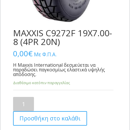
MAXXIS C9272F 19X7.00-
8 (4PR 20N)
0,00
€
Με Φ.Π.Α.
Η Maxxis International δεσμεύεται να
παραδώσει παγκοσμίως ελαστικά υψηλής
απόδοσης.
Διαθέσιμο κατόπιν παραγγελίας
MAXXIS
C9272F
19X7.00-
Προσθήκη στο καλάθι
8
(4PR