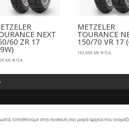
ETZELER
METZELER
OURANCE NEXT
TOURANCE N
60/60 ZR 17
150/70 VR 17 (
69W)
161,00
€
Με Φ.Π.Α.
0
€
Με Φ.Π.Α.
s
 σωστά, τοποθετούμε στην συσκευή σας μικρά αρχεία που ονομάζ