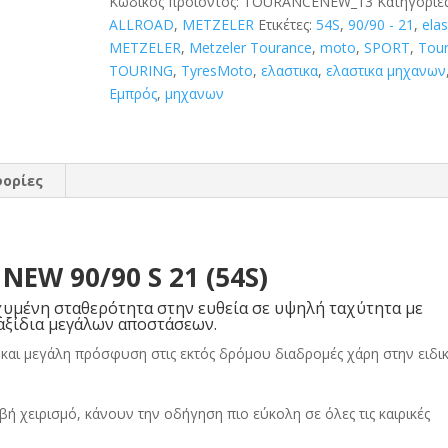
Κωδικός προϊόντος:
TOURANCENEW_13
Κατηγορίες
21
ALLROAD
,
METZELER
Ετικέτες:
54S
,
90/90 - 21
,
elas
(54S)
METZELER
,
Metzeler Tourance
,
moto
,
SPORT
,
Tou
ποσότητα
TOURING
,
TyresMoto
,
ελαστικα
,
ελαστικα μηχανων
Εμπρός
,
μηχανων
ορίες
EW 90/90 S 21 (54S)
χυμένη σταθερότητα στην ευθεία σε υψηλή ταχύτητα με
ταξίδια μεγάλων αποστάσεων.
και μεγάλη πρόσφυση στις εκτός δρόμου διαδρομές χάρη στην ειδι
 χειρισμό, κάνουν την οδήγηση πιο εύκολη σε όλες τις καιρικές