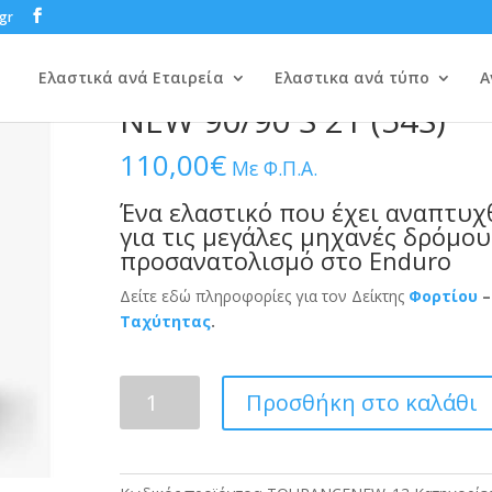
gr
/
ALLROAD
/
METZELER
/ METZELER TOURANCE NEW 90/90 S 21 (54S)
METZELER TOURANCE
Ελαστικά ανά Εταιρεία
Ελαστικα ανά τύπο
Α
NEW 90/90 S 21 (54S)
110,00
€
Με Φ.Π.Α.
Ένα ελαστικό που έχει αναπτυχ
για τις μεγάλες μηχανές δρόμου
προσανατολισμό στο Enduro
Δείτε εδώ πληροφορίες για τον Δείκτης
Φορτίου
–
Ταχύτητας
.
METZELER
Προσθήκη στο καλάθι
TOURANCE
NEW
90/90
S