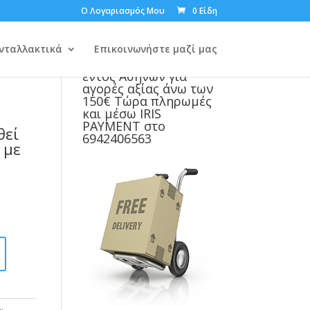
Ο Λογαριασμός Μου
0 Είδη
νταλλακτικά
Επικοινωνήστε μαζί μας
Δωρεάν μεταφορικά
εντός Αθηνών για
αγορές αξίας άνω των
150€ Τώρα πληρωμές
και μέσω IRIS
PAYMENT στο
θεί
6942406563
 με