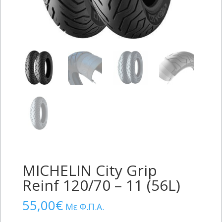
MICHELIN City Grip
Reinf 120/70 – 11 (56L)
55,00
€
Με Φ.Π.Α.