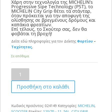
Χάρη στην τεχνολογία της MICHELIN’s
Progressive Sipe Technology (PST), το
MICHELIN City Grip θέτει τα στάνταρ,
όταν πρόκειται για την αποφυγή της
ολίσθησης σε βρεγμένους δρόμους και
καπάκια φρεατίων.
Επί τέλους, το Σκούτερ σας, δεν θα
φοβάται τη βροχή!
Δείτε εδώ πληροφορίες για τον Δείκτης
Φορτίου
–
Ταχύτητας
.
Σε απόθεμα
MICHELIN
City
Grip
Προσθήκη στο καλάθι
Reinf
120/70
-
11
Κωδικός προϊόντος:
024149
Κατηγορίες:
MICHELIN
,
(56L)
SCOOTER
Ετικέτες:
120/70 - 11
,
56L
,
CITY GRIP
,