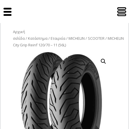
Tyres Moto
Αρχική
σελίδα
/
Κατάστημα
/
Εταιρεία
/
MICHELIN
/
SCOOTER
/ MICHELIN
City Grip Reinf 120/70 – 11 (56L)