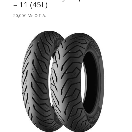
– 11 (45L)
50,00
€
Με Φ.Π.Α.