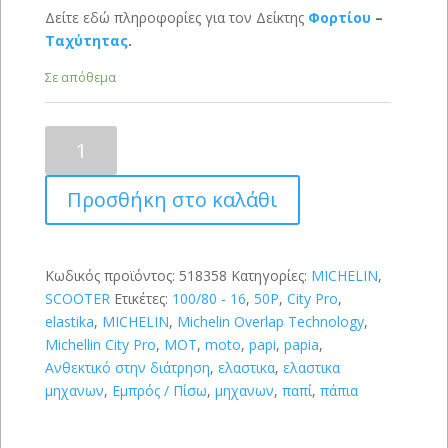
Δείτε εδώ πληροφορίες για τον Δείκτης
Φορτίου
–
Ταχύτητας
.
Σε απόθεμα
MICHELIN
City
Extra
Προσθήκη στο καλάθι
100/80
-
16
(50P)
Κωδικός προϊόντος:
518358
Κατηγορίες:
MICHELIN
,
ποσότητα
SCOOTER
Ετικέτες:
100/80 - 16
,
50P
,
City Pro
,
elastika
,
MICHELIN
,
Michelin Overlap Technology
,
Michellin City Pro
,
MOT
,
moto
,
papi
,
papia
,
Ανθεκτικό στην διάτρηση
,
ελαστικα
,
ελαστικα
μηχανων
,
Εμπρός / Πίσω
,
μηχανων
,
παπί
,
πάπια