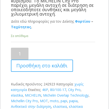
κυβισμού. Το MICHELIN City Pro
παρέχει μεγάλη αντοχή σε διάτρηση σε
οποιεσδήποτε συνθήκες και μεγάλη
χιλιομετρική αντοχή.
Δείτε εδώ πληροφορίες για τον Δείκτης
Φορτίου
–
Ταχύτητας
.
Σε απόθεμα
MICHELIN
City
Extra
Προσθήκη στο καλάθι
80/100
-
17
(46P)
Κωδικός προϊόντος:
242923
Κατηγορία:
χωρίς
ποσότητα
κατηγορία
Ετικέτες:
46P
,
80/100-17
,
City Pro
,
elastika
,
MICHELIN
,
Michelin Overlap Technology
,
Michellin City Pro
,
MOT
,
moto
,
papi
,
papia
,
Ανθεκτικό στην διάτρηση
,
ελαστικα
,
ελαστικα