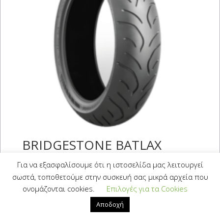
BRIDGESTONE BATLAX
SPORT TOURING T30 EVO
Για να εξασφαλίσουμε ότι η ιστοσελίδα μας λειτουργεί
GT 120/70 ZR 17 (58W)
σωστά, τοποθετούμε στην συσκευή σας μικρά αρχεία που
ονομάζονται cookies.
Επιλογές για τα Cookies
0,00
€
Με Φ.Π.Α.
Αποδοχή