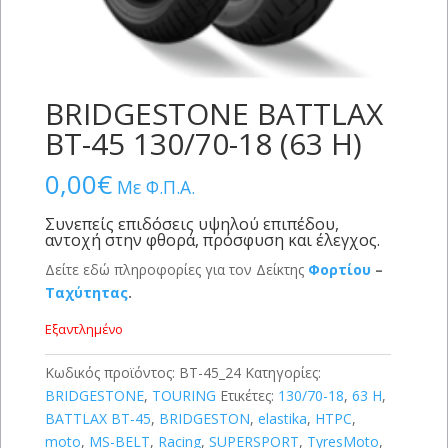
BRIDGESTONE BATTLAX
BT-45 130/70-18 (63 H)
0,00
€
Με Φ.Π.Α.
Συνεπείς επιδόσεις υψηλού επιπέδου,
αντοχή στην φθορά, πρόσφυση και έλεγχος.
Δείτε εδώ πληροφορίες για τον Δείκτης
Φορτίου
–
Ταχύτητας
.
Εξαντλημένο
Κωδικός προϊόντος:
BT-45_24
Κατηγορίες:
BRIDGESTONE
,
TOURING
Ετικέτες:
130/70-18
,
63 H
,
BATTLAX BT-45
,
BRIDGESTON
,
elastika
,
HTPC
,
moto
,
MS-BELT
,
Racing
,
SUPERSPORT
,
TyresMoto
,