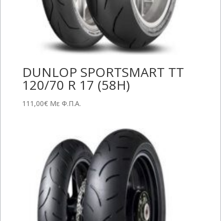
DUNLOP SPORTSMART TT
120/70 R 17 (58H)
111,00
€
Με Φ.Π.Α.