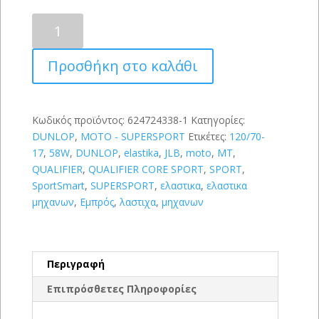
DUNLOP
QUALIFIER
CORE
Προσθήκη στο καλάθι
SPORT
120/70
ZR
17
Κωδικός προϊόντος:
624724338-1
Κατηγορίες:
(58W)
DUNLOP
,
MOTO - SUPERSPORT
Ετικέτες:
120/70-
ποσότητα
17
,
58W
,
DUNLOP
,
elastika
,
JLB
,
moto
,
MT
,
QUALIFIER
,
QUALIFIER CORE SPORT
,
SPORT
,
SportSmart
,
SUPERSPORT
,
ελαστικα
,
ελαστικα
μηχανων
,
Εμπρός
,
λαστιχα
,
μηχανων
Περιγραφή
Επιπρόσθετες Πληροφορίες