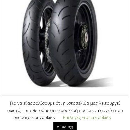
DUNLOP QUALIFIER II
Για να εξασφαλίσουμε ότι η ιστοσελίδα μας λειτουργεί
SPORT 130/70 ZR 16 (61W)
σωστά, τοποθετούμε στην συσκευή σας μικρά αρχεία που
ονομάζονται cookies.
Επιλογές για τα Cookies
129,00
€
Με Φ.Π.Α.
Αποδοχή