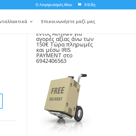
Ο Λογαριασμός Μου
0 Είδη
0-
νταλλακτικά
Επικοινωνήστε μαζί μας
Δωρεάν μεταφορικά
εντός Αθηνών για
αγορές αξίας άνω των
150€ Τώρα πληρωμές
και μέσω IRIS
PAYMENT στο
6942406563
,