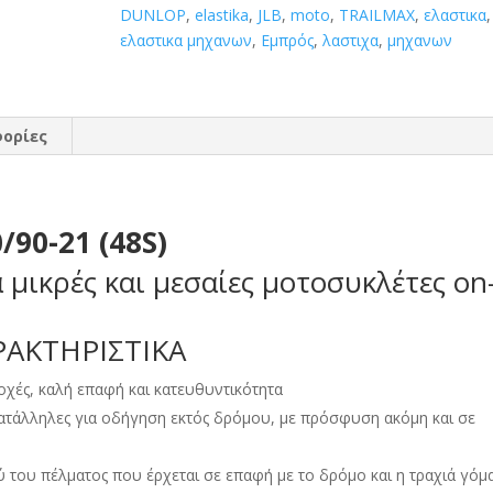
DUNLOP
,
elastika
,
JLB
,
moto
,
TRAILMAX
,
ελαστικα
,
ελαστικα μηχανων
,
Εμπρός
,
λαστιχα
,
μηχανων
ορίες
90-21 (48S)
α μικρές και μεσαίες μοτοσυκλέτες on
ΡΑΚΤΗΡΙΣΤΙΚΑ
οχές, καλή επαφή και κατευθυντικότητα
κατάλληλες για οδήγηση εκτός δρόμου, με πρόσφυση ακόμη και σε
του πέλματος που έρχεται σε επαφή με το δρόμο και η τραχιά γόμ