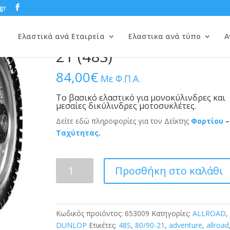
gr
/
ALLROAD
/
DUNLOP
/ DUNLOP TRAILMAX 80/90-21 (48S)
DUNLOP TRAILMAX 80/9
Ελαστικά ανά Εταιρεία
Ελαστικα ανά τύπο
Α
21 (48S)
84,00
€
Με Φ.Π.Α.
Το βασικό ελαστικό για μονοκύλινδρες και
μεσαίες δικύλινδρες μοτοσυκλέτες.
Δείτε εδώ πληροφορίες για τον Δείκτης
Φορτίου
–
Ταχύτητας
.
DUNLOP
Προσθήκη στο καλάθι
TRAILMAX
80/90-
21
(48S)
Κωδικός προϊόντος:
653009
Κατηγορίες:
ALLROAD
,
ποσότητα
DUNLOP
Ετικέτες:
48S
,
80/90-21
,
adventure
,
allroad